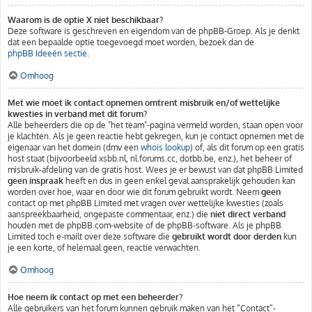
Waarom is de optie X niet beschikbaar?
Deze software is geschreven en eigendom van de phpBB-Groep. Als je denkt
dat een bepaalde optie toegevoegd moet worden, bezoek dan de
phpBB Ideeën sectie
.
Omhoog
Met wie moet ik contact opnemen omtrent misbruik en/of wettelijke
kwesties in verband met dit forum?
Alle beheerders die op de "het team"-pagina vermeld worden, staan open voor
je klachten. Als je geen reactie hebt gekregen, kun je contact opnemen met de
eigenaar van het domein (dmv een
whois lookup
) of, als dit forum op een gratis
host staat (bijvoorbeeld xsbb.nl, nl.forums.cc, dotbb.be, enz.), het beheer of
misbruik-afdeling van de gratis host. Wees je er bewust van dat phpBB Limited
geen inspraak
heeft en dus in geen enkel geval aansprakelijk gehouden kan
worden over hoe, waar en door wie dit forum gebruikt wordt. Neem
geen
contact op met phpBB Limited met vragen over wettelijke kwesties (zoals
aanspreekbaarheid, ongepaste commentaar, enz.) die
niet direct verband
houden met de phpBB.com-website of de phpBB-software. Als je phpBB
Limited toch e-mailt over deze software die
gebruikt wordt door derden
kun
je een korte, of helemaal geen, reactie verwachten.
Omhoog
Hoe neem ik contact op met een beheerder?
Alle gebruikers van het forum kunnen gebruik maken van het “Contact”-