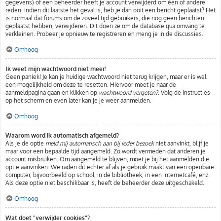
gegevens) of een beheerder heeft je account verwijderd om één of andere
reden. Indien dit laatste het geval is, heb je dan ooit een bericht geplaatst? Het
is normaal dat forums om de zoveel tijd gebruikers, die nog geen berichten
geplaatst hebben, verwijderen. Dit doen ze om de database qua omvang te
verkleinen. Probeer je opnieuw te registreren en meng je in de discussies.
Omhoog
Ik weet mijn wachtwoord niet meer!
Geen paniek! Je kan je huidige wachtwoord niet terug krijgen, maar er is wel
een mogelijkheid om deze te resetten. Hiervoor moet je naar de
aanmeldpagina gaan en klikken op
wachtwoord vergeten?
. Volg de instructies
op het scherm en even later kan je je weer aanmelden.
Omhoog
Waarom word ik automatisch afgemeld?
Als je de optie
meld mij automatisch aan bij ieder bezoek
niet aanvinkt, blijf je
maar voor een bepaalde tijd aangemeld. Zo wordt vermeden dat anderen je
account misbruiken. Om aangemeld te blijven, moet je bij het aanmelden die
optie aanvinken. We raden dit echter af als je gebruik maakt van een openbare
computer, bijvoorbeeld op school, in de bibliotheek, in een internetcafé, enz.
Als deze optie niet beschikbaar is, heeft de beheerder deze uitgeschakeld.
Omhoog
Wat doet "verwijder cookies"?