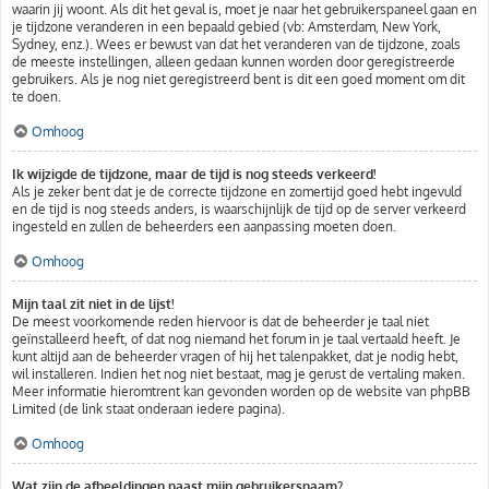
waarin jij woont. Als dit het geval is, moet je naar het gebruikerspaneel gaan en
je tijdzone veranderen in een bepaald gebied (vb: Amsterdam, New York,
Sydney, enz.). Wees er bewust van dat het veranderen van de tijdzone, zoals
de meeste instellingen, alleen gedaan kunnen worden door geregistreerde
gebruikers. Als je nog niet geregistreerd bent is dit een goed moment om dit
te doen.
Omhoog
Ik wijzigde de tijdzone, maar de tijd is nog steeds verkeerd!
Als je zeker bent dat je de correcte tijdzone en zomertijd goed hebt ingevuld
en de tijd is nog steeds anders, is waarschijnlijk de tijd op de server verkeerd
ingesteld en zullen de beheerders een aanpassing moeten doen.
Omhoog
Mijn taal zit niet in de lijst!
De meest voorkomende reden hiervoor is dat de beheerder je taal niet
geïnstalleerd heeft, of dat nog niemand het forum in je taal vertaald heeft. Je
kunt altijd aan de beheerder vragen of hij het talenpakket, dat je nodig hebt,
wil installeren. Indien het nog niet bestaat, mag je gerust de vertaling maken.
Meer informatie hieromtrent kan gevonden worden op de website van phpBB
Limited (de link staat onderaan iedere pagina).
Omhoog
Wat zijn de afbeeldingen naast mijn gebruikersnaam?