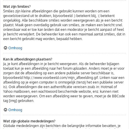
Wat zijn Smilies?
Smilies zijn kleine afbeeldingen die gebruikt kunnen worden om een
gevoelstoestand uit te drukken, bijvoorbeeld :) betekent blij, :( betekent
ongelukkig. Alle beschikbare smilies worden weergegeven als je een bericht
plaatst. Maak geen overdadig gebruik van smilies, ze maken een bericht snel
onleesbaar wat er toe kan leiden dat een moderator je bericht aanpast of heel
je bericht verwijdert. De beheerder kan ook een maximaal aantal smilies, dat in
een bericht gebruikt mag worden, bepaald hebben.
Omhoog
Kan ik afbeeldingen plaatsen?
Ja, je kunt afbeeldingen in je bericht weergeven. Als de beheerder bijlagen
toelaat kun je een afbeelding naar het forum uploaden. Anders moet je er voor
zorgen dat de afbeelding op een andere publieke server beschikbaar is,
bijvoorbeeld http://www.voorbeeld.com/mijn_afbeelding.gif. Linken naar een
afbeelding op je eigen computer is onmogelijk (tenzij het een publieke server
is). Ook afbeeldingen die een authentificatie vereisen zoals in: Hotmail of
Yahoo mailboxen, een wachtwoord beschermde website, enz. kunnen niet
worden weergegeven. Om een afbeelding weer te geven, moet je de BBCode
tag [img] gebruiken.
Omhoog
Wat zijn globale mededelingen?
Globale mededelingen zijn berichten die belangrijke informatie bevatten, je