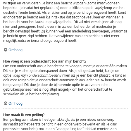
wijzigen en verwijderen. Je kunt een bericht wijzigen (soms maar voor een
beperkte tijd nadat het geplaatst is) door te klikken op de
wijzig
knop van het
desbetreffende bericht. Als er al iemand op je bericht gereageerd heeft, komt
er onderaan je bericht een klein tekstje dat zegt hoeveel keer en wanneer je
het bericht voor het laatst je gewijzigd hebt. Dit zal niet verschijnen als nog
niemand gereageerd heeft, evenmin als een beheerder of moderator je
bericht gewijzigd heeft. Zij kunnen wel een mededeling toevoegen, waarom ze
je bericht gewijzigd hebben. Het verwijderen van een bericht is niet meer
mogelijk zodra er iemand op gereageerd heeft.
Omhoog
Hoe voeg ik een onderschrift toe aan mijn bericht?
Om een onderschrift aan je bericht toe te voegen, moet je er eerst één maken.
Dit kun je via het gebruikerspaneel doen. Als je dit gedaan hebt, kun je de
optie
voeg mijn onderschrift toe
aanvinken als je een bericht plaatst. Je kunt er
ook voor zorgen dat je onderschrift automatisch aan ieder nieuw bericht wordt
toegevoegd. Dit doe je door de bijhorende optie te activeren in het
gebruikerspaneel (het is nog altijd mogelijk om het onderschrift uit te
schakelen als je het bericht plaatst).
Omhoog
Hoe maak ik een peiling?
Een peiling aanmaken is heel gemakkelijk, als je een nieuw onderwerp
aanmaakt (of het eerste bericht in een onderwerp bewerkt en als je daar
permissies voor hebt) zou je een "voeg peiling toe" tabblad moeten zien