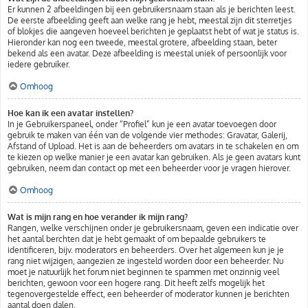
Er kunnen 2 afbeeldingen bij een gebruikersnaam staan als je berichten leest.
De eerste afbeelding geeft aan welke rang je hebt, meestal zijn dit sterretjes
of blokjes die aangeven hoeveel berichten je geplaatst hebt of wat je status is.
Hieronder kan nog een tweede, meestal grotere, afbeelding staan, beter
bekend als een avatar. Deze afbeelding is meestal uniek of persoonlijk voor
iedere gebruiker.
Omhoog
Hoe kan ik een avatar instellen?
In je Gebruikerspaneel, onder “Profiel” kun je een avatar toevoegen door
gebruik te maken van één van de volgende vier methodes: Gravatar, Galerij,
Afstand of Upload. Het is aan de beheerders om avatars in te schakelen en om
te kiezen op welke manier je een avatar kan gebruiken. Als je geen avatars kunt
gebruiken, neem dan contact op met een beheerder voor je vragen hierover.
Omhoog
Wat is mijn rang en hoe verander ik mijn rang?
Rangen, welke verschijnen onder je gebruikersnaam, geven een indicatie over
het aantal berchten dat je hebt gemaakt of om bepaalde gebruikers te
identificeren, bijv. moderators en beheerders. Over het algemeen kun je je
rang niet wijzigen, aangezien ze ingesteld worden door een beheerder. Nu
moet je natuurlijk het forum niet beginnen te spammen met onzinnig veel
berichten, gewoon voor een hogere rang. Dit heeft zelfs mogelijk het
tegenovergestelde effect, een beheerder of moderator kunnen je berichten
aantal doen dalen.