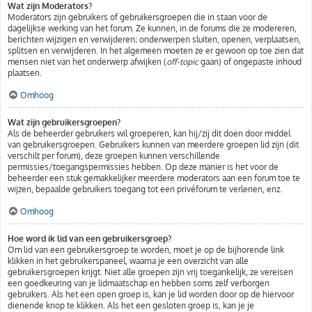
Wat zijn Moderators?
Moderators zijn gebruikers of gebruikersgroepen die in staan voor de
dagelijkse werking van het forum. Ze kunnen, in de forums die ze modereren,
berichten wijzigen en verwijderen; onderwerpen sluiten, openen, verplaatsen,
splitsen en verwijderen. In het algemeen moeten ze er gewoon op toe zien dat
mensen niet van het onderwerp afwijken (
off-topic
gaan) of ongepaste inhoud
plaatsen.
Omhoog
Wat zijn gebruikersgroepen?
Als de beheerder gebruikers wil groeperen, kan hij/zij dit doen door middel
van gebruikersgroepen. Gebruikers kunnen van meerdere groepen lid zijn (dit
verschilt per forum), deze groepen kunnen verschillende
permissies/toegangspermissies hebben. Op deze manier is het voor de
beheerder een stuk gemakkelijker meerdere moderators aan een forum toe te
wijzen, bepaalde gebruikers toegang tot een privéforum te verlenen, enz.
Omhoog
Hoe word ik lid van een gebruikersgroep?
Om lid van een gebruikersgroep te worden, moet je op de bijhorende link
klikken in het gebruikerspaneel, waarna je een overzicht van alle
gebruikersgroepen krijgt. Niet alle groepen zijn vrij toegankelijk, ze vereisen
een goedkeuring van je lidmaatschap en hebben soms zelf verborgen
gebruikers. Als het een open groep is, kan je lid worden door op de hiervoor
dienende knop te klikken. Als het een gesloten groep is, kan je je