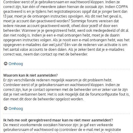
Controleer eerst of je gebruikersnaam en wachtwoord kloppen. Indien ze
correct zijn, kan één of meerdere zaken hiervan de oorzaak zijn. Indien COPPA
geactiveerd is en je tijdens het registratieproces opgaf dat je jonger bent dan
13 jaar, moet je de ontvangen instructies opvolgen. Als dit niet het geval is,
moet je account dan geactiveerd worden? Sommige forums vereisen dat
iedere nieuwe account geactiveerd wordt, ofwel door jezelf of door een
beheerder. Wanneer je je geregistreerd hebt, werd ook medegedeeld of dit al
dan niet nodig is. Indien je een e-mail ontvangen hebt, moet je de daarin
opgegeven instructies volgen. Als je nooit een e-mail ontvangen hebt, was het
opgegeven e-mailadres dan wel juist? Één van de redenen van activatie is om
het aantal valse accounts te doen dalen. Als je zeker bent dat je e-mailadres
correct was, neem dan contact op met de beheerder.
Omhoog
Waarom kan ik niet aanmelden?
Er zijn verschillende redenen mogelijk waarom je dit probleem hebt.
Controleer eerst of je gebruikersnaam en wachtwoord kloppen. Indien ze
correct zijn, kun je contact opnemen met de beheerder om er zeker van te zijn
dat je niet verbannen bent. Het is ook mogelijk dat de forumconfiguratie fout is,
dan moet dit door de beheerder opgelost worden.
Omhoog
Ik heb me ooit geregistreerd maar kan nu niet meer aanmelden!?
De meest voorkomende oorzaken hiervoor zijn: je gaf een verkeerde
gebruikersnaam of wachtwoord op (controleer de e-mail met je registratie