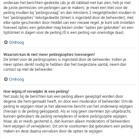
onderaan het berichten-gedeelte (als je dit tabblad niet kan zien, heb je niet
de juiste permissies om peilingen aan te maken). Je moet een titel voor de
peiling invullen bij "peilingsvraag" en dan minstens 2 mogelijkheden invullen in
het "peilingopties"-tekstgedeelte (limiet is ingesteld door de beheerder), met
elke optie gescheiden door middel van een nieuwe regel. Je kunt ook instellen
hoeveel opties een gebruiker mag kiezen onder "opties per gebruiker" en een
tijdslimiet in dagen voor de peiling (0 is een peiling van oneindige duur).
Omhoog
Waarom kan ik niet meer peilingsopties toevoegen?
De limiet voor de peilingsopties is ingesteld door de beheerder. Indien je
meer opties denkt nodig te hebben dan het toegestane aantal, neem dan
contact op met de beheerder.
Omhoog
Hoe wijzig of verwijder ik een peiling?
Net zoals bij de berichten kan een peiling alleen gewijzigd worden door
degene die hem gemaakt heeft, en door een moderator of beheerder. Om de
peiling te wijzigen moet je het allereerste bericht van het onderwerp wijzigen
(hieraan is de peiling gekoppeld). Als er nog geen stemmen zijn uitgebracht,
kunnen gebruikers de peiling verwijderen of iedere peilingsoptie wijzigen.
Maar, als er reeds gestemd is, dan kunnen alleen moderators of beheerders
hem wijzigen of verwijderen. Dit om te voorkomen dat gebruikers een peiling
maken en deze daarna vervalsen door de opties te wijzigen.