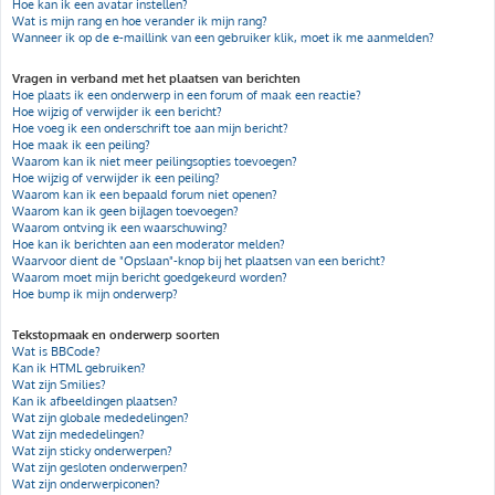
Hoe kan ik een avatar instellen?
Wat is mijn rang en hoe verander ik mijn rang?
Wanneer ik op de e-maillink van een gebruiker klik, moet ik me aanmelden?
Vragen in verband met het plaatsen van berichten
Hoe plaats ik een onderwerp in een forum of maak een reactie?
Hoe wijzig of verwijder ik een bericht?
Hoe voeg ik een onderschrift toe aan mijn bericht?
Hoe maak ik een peiling?
Waarom kan ik niet meer peilingsopties toevoegen?
Hoe wijzig of verwijder ik een peiling?
Waarom kan ik een bepaald forum niet openen?
Waarom kan ik geen bijlagen toevoegen?
Waarom ontving ik een waarschuwing?
Hoe kan ik berichten aan een moderator melden?
Waarvoor dient de "Opslaan"-knop bij het plaatsen van een bericht?
Waarom moet mijn bericht goedgekeurd worden?
Hoe bump ik mijn onderwerp?
Tekstopmaak en onderwerp soorten
Wat is BBCode?
Kan ik HTML gebruiken?
Wat zijn Smilies?
Kan ik afbeeldingen plaatsen?
Wat zijn globale mededelingen?
Wat zijn mededelingen?
Wat zijn sticky onderwerpen?
Wat zijn gesloten onderwerpen?
Wat zijn onderwerpiconen?