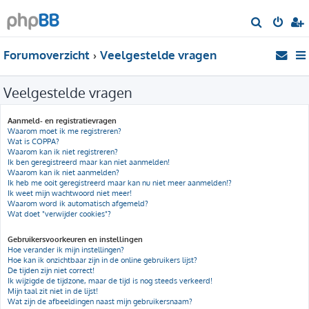
Z
o
Forumoverzicht
Veelgestelde vragen
e
k
Veelgestelde vragen
Aanmeld- en registratievragen
Waarom moet ik me registreren?
Wat is COPPA?
Waarom kan ik niet registreren?
Ik ben geregistreerd maar kan niet aanmelden!
Waarom kan ik niet aanmelden?
Ik heb me ooit geregistreerd maar kan nu niet meer aanmelden!?
Ik weet mijn wachtwoord niet meer!
Waarom word ik automatisch afgemeld?
Wat doet "verwijder cookies"?
Gebruikersvoorkeuren en instellingen
Hoe verander ik mijn instellingen?
Hoe kan ik onzichtbaar zijn in de online gebruikers lijst?
De tijden zijn niet correct!
Ik wijzigde de tijdzone, maar de tijd is nog steeds verkeerd!
Mijn taal zit niet in de lijst!
Wat zijn de afbeeldingen naast mijn gebruikersnaam?