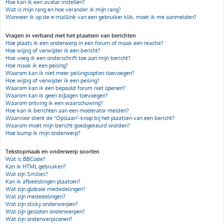
Hoe kan ik een avatar instellen?
Wat is mijn rang en hoe verander ik mijn rang?
Wanneer ik op de e-maillink van een gebruiker klik, moet ik me aanmelden?
Vragen in verband met het plaatsen van berichten
Hoe plaats ik een onderwerp in een forum of maak een reactie?
Hoe wijzig of verwijder ik een bericht?
Hoe voeg ik een onderschrift toe aan mijn bericht?
Hoe maak ik een peiling?
Waarom kan ik niet meer peilingsopties toevoegen?
Hoe wijzig of verwijder ik een peiling?
Waarom kan ik een bepaald forum niet openen?
Waarom kan ik geen bijlagen toevoegen?
Waarom ontving ik een waarschuwing?
Hoe kan ik berichten aan een moderator melden?
Waarvoor dient de "Opslaan"-knop bij het plaatsen van een bericht?
Waarom moet mijn bericht goedgekeurd worden?
Hoe bump ik mijn onderwerp?
Tekstopmaak en onderwerp soorten
Wat is BBCode?
Kan ik HTML gebruiken?
Wat zijn Smilies?
Kan ik afbeeldingen plaatsen?
Wat zijn globale mededelingen?
Wat zijn mededelingen?
Wat zijn sticky onderwerpen?
Wat zijn gesloten onderwerpen?
Wat zijn onderwerpiconen?