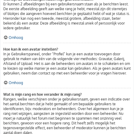
Er kunnen 2 afbeeldingen bij een gebruikersnaam staan als je berichten leest.
De eerste afbeelding geeft aan welke rang je hebt, meestal zijn dit sterretjes
of blokjes die aangeven hoeveel berichten je geplaatst hebt of wat je status is.
Hieronder kan nog een tweede, meestal grotere, afbeelding staan, beter
bekend als een avatar. Deze afbeelding is meestal uniek of persoonlijk voor
iedere gebruiker.
Omhoog
Hoe kan ik een avatar instellen?
In je Gebruikerspaneel, onder “Profiel” kun je een avatar toevoegen door
gebruik te maken van één van de volgende vier methodes: Gravatar, Galerij,
Afstand of Upload. Het is aan de beheerders om avatars in te schakelen en om
te kiezen op welke manier je een avatar kan gebruiken. Als je geen avatars kunt
gebruiken, neem dan contact op met een beheerder voor je vragen hierover.
Omhoog
Wat is mijn rang en hoe verander ik mijn rang?
Rangen, welke verschijnen onder je gebruikersnaam, geven een indicatie over
het aantal berchten dat je hebt gemaakt of om bepaalde gebruikers te
identificeren, bijv. moderators en beheerders. Over het algemeen kun je je
rang niet wijzigen, aangezien ze ingesteld worden door een beheerder. Nu
moet je natuurlijk het forum niet beginnen te spammen met onzinnig veel
berichten, gewoon voor een hogere rang. Dit heeft zelfs mogelijk het
tegenovergestelde effect, een beheerder of moderator kunnen je berichten
aantal doen dalen.