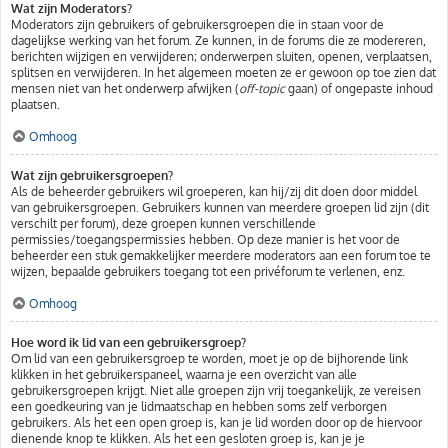
Wat zijn Moderators?
Moderators zijn gebruikers of gebruikersgroepen die in staan voor de
dagelijkse werking van het forum. Ze kunnen, in de forums die ze modereren,
berichten wijzigen en verwijderen; onderwerpen sluiten, openen, verplaatsen,
splitsen en verwijderen. In het algemeen moeten ze er gewoon op toe zien dat
mensen niet van het onderwerp afwijken (
off-topic
gaan) of ongepaste inhoud
plaatsen.
Omhoog
Wat zijn gebruikersgroepen?
Als de beheerder gebruikers wil groeperen, kan hij/zij dit doen door middel
van gebruikersgroepen. Gebruikers kunnen van meerdere groepen lid zijn (dit
verschilt per forum), deze groepen kunnen verschillende
permissies/toegangspermissies hebben. Op deze manier is het voor de
beheerder een stuk gemakkelijker meerdere moderators aan een forum toe te
wijzen, bepaalde gebruikers toegang tot een privéforum te verlenen, enz.
Omhoog
Hoe word ik lid van een gebruikersgroep?
Om lid van een gebruikersgroep te worden, moet je op de bijhorende link
klikken in het gebruikerspaneel, waarna je een overzicht van alle
gebruikersgroepen krijgt. Niet alle groepen zijn vrij toegankelijk, ze vereisen
een goedkeuring van je lidmaatschap en hebben soms zelf verborgen
gebruikers. Als het een open groep is, kan je lid worden door op de hiervoor
dienende knop te klikken. Als het een gesloten groep is, kan je je