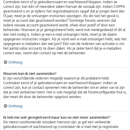
Controleer eerst of je gebruikersnaam en wachtwoord kloppen. Indien ze
correct zijn, kan één of meerdere zaken hiervan de oorzaak zijn. Indien COPPA
geactiveerd is en je tijdens het registratieproces opgaf dat je jonger bent dan
13 jaar, moet je de ontvangen instructies opvolgen. Als dit niet het geval is,
moet je account dan geactiveerd worden? Sommige forums vereisen dat
iedere nieuwe account geactiveerd wordt, ofwel door jezelf of door een
beheerder. Wanneer je je geregistreerd hebt, werd ook medegedeeld of dit al
dan niet nodig is. Indien je een e-mail ontvangen hebt, moet je de daarin
opgegeven instructies volgen. Als je nooit een e-mail ontvangen hebt, was het
opgegeven e-mailadres dan wel juist? Één van de redenen van activatie is om
het aantal valse accounts te doen dalen. Als je zeker bent dat je e-mailadres
correct was, neem dan contact op met de beheerder.
Omhoog
Waarom kan ik niet aanmelden?
Er zijn verschillende redenen mogelijk waarom je dit probleem hebt.
Controleer eerst of je gebruikersnaam en wachtwoord kloppen. Indien ze
correct zijn, kun je contact opnemen met de beheerder om er zeker van te zijn
dat je niet verbannen bent. Het is ook mogelijk dat de forumconfiguratie fout is,
dan moet dit door de beheerder opgelost worden.
Omhoog
Ik heb me ooit geregistreerd maar kan nu niet meer aanmelden!?
De meest voorkomende oorzaken hiervoor zijn: je gaf een verkeerde
gebruikersnaam of wachtwoord op (controleer de e-mail met je registratie