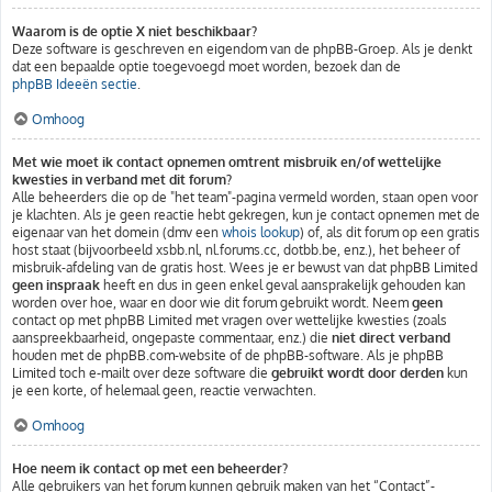
Waarom is de optie X niet beschikbaar?
Deze software is geschreven en eigendom van de phpBB-Groep. Als je denkt
dat een bepaalde optie toegevoegd moet worden, bezoek dan de
phpBB Ideeën sectie
.
Omhoog
Met wie moet ik contact opnemen omtrent misbruik en/of wettelijke
kwesties in verband met dit forum?
Alle beheerders die op de "het team"-pagina vermeld worden, staan open voor
je klachten. Als je geen reactie hebt gekregen, kun je contact opnemen met de
eigenaar van het domein (dmv een
whois lookup
) of, als dit forum op een gratis
host staat (bijvoorbeeld xsbb.nl, nl.forums.cc, dotbb.be, enz.), het beheer of
misbruik-afdeling van de gratis host. Wees je er bewust van dat phpBB Limited
geen inspraak
heeft en dus in geen enkel geval aansprakelijk gehouden kan
worden over hoe, waar en door wie dit forum gebruikt wordt. Neem
geen
contact op met phpBB Limited met vragen over wettelijke kwesties (zoals
aanspreekbaarheid, ongepaste commentaar, enz.) die
niet direct verband
houden met de phpBB.com-website of de phpBB-software. Als je phpBB
Limited toch e-mailt over deze software die
gebruikt wordt door derden
kun
je een korte, of helemaal geen, reactie verwachten.
Omhoog
Hoe neem ik contact op met een beheerder?
Alle gebruikers van het forum kunnen gebruik maken van het “Contact”-