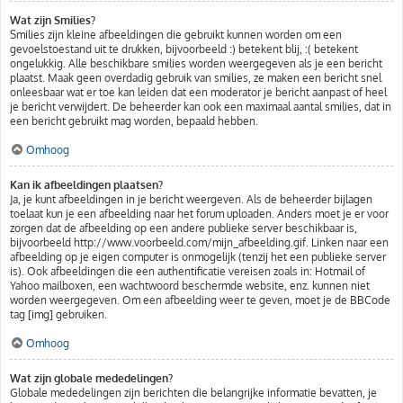
Wat zijn Smilies?
Smilies zijn kleine afbeeldingen die gebruikt kunnen worden om een
gevoelstoestand uit te drukken, bijvoorbeeld :) betekent blij, :( betekent
ongelukkig. Alle beschikbare smilies worden weergegeven als je een bericht
plaatst. Maak geen overdadig gebruik van smilies, ze maken een bericht snel
onleesbaar wat er toe kan leiden dat een moderator je bericht aanpast of heel
je bericht verwijdert. De beheerder kan ook een maximaal aantal smilies, dat in
een bericht gebruikt mag worden, bepaald hebben.
Omhoog
Kan ik afbeeldingen plaatsen?
Ja, je kunt afbeeldingen in je bericht weergeven. Als de beheerder bijlagen
toelaat kun je een afbeelding naar het forum uploaden. Anders moet je er voor
zorgen dat de afbeelding op een andere publieke server beschikbaar is,
bijvoorbeeld http://www.voorbeeld.com/mijn_afbeelding.gif. Linken naar een
afbeelding op je eigen computer is onmogelijk (tenzij het een publieke server
is). Ook afbeeldingen die een authentificatie vereisen zoals in: Hotmail of
Yahoo mailboxen, een wachtwoord beschermde website, enz. kunnen niet
worden weergegeven. Om een afbeelding weer te geven, moet je de BBCode
tag [img] gebruiken.
Omhoog
Wat zijn globale mededelingen?
Globale mededelingen zijn berichten die belangrijke informatie bevatten, je