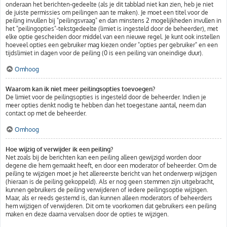
onderaan het berichten-gedeelte (als je dit tabblad niet kan zien, heb je niet
de juiste permissies om peilingen aan te maken). Je moet een titel voor de
peiling invullen bij "peilingsvraag" en dan minstens 2 mogelijkheden invullen in
het "peilingopties"-tekstgedeelte (limiet is ingesteld door de beheerder), met
elke optie gescheiden door middel van een nieuwe regel. Je kunt ook instellen
hoeveel opties een gebruiker mag kiezen onder "opties per gebruiker" en een
tijdslimiet in dagen voor de peiling (0 is een peiling van oneindige duur).
Omhoog
Waarom kan ik niet meer peilingsopties toevoegen?
De limiet voor de peilingsopties is ingesteld door de beheerder. Indien je
meer opties denkt nodig te hebben dan het toegestane aantal, neem dan
contact op met de beheerder.
Omhoog
Hoe wijzig of verwijder ik een peiling?
Net zoals bij de berichten kan een peiling alleen gewijzigd worden door
degene die hem gemaakt heeft, en door een moderator of beheerder. Om de
peiling te wijzigen moet je het allereerste bericht van het onderwerp wijzigen
(hieraan is de peiling gekoppeld). Als er nog geen stemmen zijn uitgebracht,
kunnen gebruikers de peiling verwijderen of iedere peilingsoptie wijzigen.
Maar, als er reeds gestemd is, dan kunnen alleen moderators of beheerders
hem wijzigen of verwijderen. Dit om te voorkomen dat gebruikers een peiling
maken en deze daarna vervalsen door de opties te wijzigen.