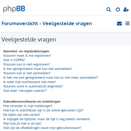
Z
o
Forumoverzicht
Veelgestelde vragen
e
k
Veelgestelde vragen
Aanmeld- en registratievragen
Waarom moet ik me registreren?
Wat is COPPA?
Waarom kan ik niet registreren?
Ik ben geregistreerd maar kan niet aanmelden!
Waarom kan ik niet aanmelden?
Ik heb me ooit geregistreerd maar kan nu niet meer aanmelden!?
Ik weet mijn wachtwoord niet meer!
Waarom word ik automatisch afgemeld?
Wat doet "verwijder cookies"?
Gebruikersvoorkeuren en instellingen
Hoe verander ik mijn instellingen?
Hoe kan ik onzichtbaar zijn in de online gebruikers lijst?
De tijden zijn niet correct!
Ik wijzigde de tijdzone, maar de tijd is nog steeds verkeerd!
Mijn taal zit niet in de lijst!
Wat zijn de afbeeldingen naast mijn gebruikersnaam?