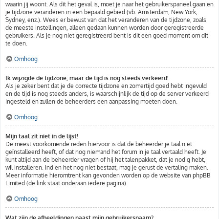
waarin jij woont. Als dit het geval is, moet je naar het gebruikerspaneel gaan en
je tijdzone veranderen in een bepaald gebied (vb: Amsterdam, New York,
Sydney, enz.). Wees er bewust van dat het veranderen van de tijdzone, zoals
de meeste instellingen, alleen gedaan kunnen worden door geregistreerde
gebruikers. Als je nog niet geregistreerd bent is dit een goed moment om dit
te doen.
Omhoog
Ik wijzigde de tijdzone, maar de tijd is nog steeds verkeerd!
Als je zeker bent dat je de correcte tijdzone en zomertijd goed hebt ingevuld
en de tijd is nog steeds anders, is waarschijnlijk de tijd op de server verkeerd
ingesteld en zullen de beheerders een aanpassing moeten doen.
Omhoog
Mijn taal zit niet in de lijst!
De meest voorkomende reden hiervoor is dat de beheerder je taal niet
geïnstalleerd heeft, of dat nog niemand het forum in je taal vertaald heeft. Je
kunt altijd aan de beheerder vragen of hij het talenpakket, dat je nodig hebt,
wil installeren. Indien het nog niet bestaat, mag je gerust de vertaling maken.
Meer informatie hieromtrent kan gevonden worden op de website van phpBB
Limited (de link staat onderaan iedere pagina).
Omhoog
Wat zijn de afbeeldingen naast mijn gebruikersnaam?