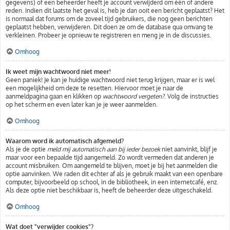
gegevens) of een beheerder heeft je account verwijderd om één of andere
reden. Indien dit laatste het geval is, heb je dan ooit een bericht geplaatst? Het
is normaal dat forums om de zoveel tijd gebruikers, die nog geen berichten
geplaatst hebben, verwijderen. Dit doen ze om de database qua omvang te
verkleinen. Probeer je opnieuw te registreren en meng je in de discussies.
Omhoog
Ik weet mijn wachtwoord niet meer!
Geen paniek! Je kan je huidige wachtwoord niet terug krijgen, maar er is wel
een mogelijkheid om deze te resetten. Hiervoor moet je naar de
aanmeldpagina gaan en klikken op
wachtwoord vergeten?
. Volg de instructies
op het scherm en even later kan je je weer aanmelden.
Omhoog
Waarom word ik automatisch afgemeld?
Als je de optie
meld mij automatisch aan bij ieder bezoek
niet aanvinkt, blijf je
maar voor een bepaalde tijd aangemeld. Zo wordt vermeden dat anderen je
account misbruiken. Om aangemeld te blijven, moet je bij het aanmelden die
optie aanvinken. We raden dit echter af als je gebruik maakt van een openbare
computer, bijvoorbeeld op school, in de bibliotheek, in een internetcafé, enz.
Als deze optie niet beschikbaar is, heeft de beheerder deze uitgeschakeld.
Omhoog
Wat doet "verwijder cookies"?