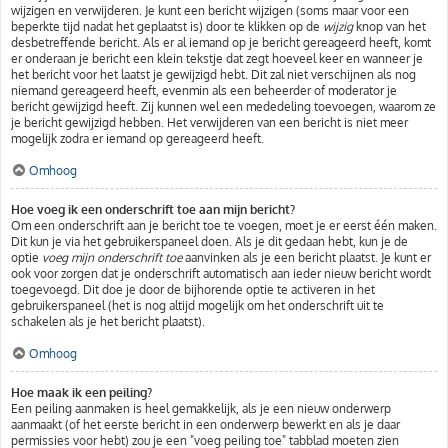
wijzigen en verwijderen. Je kunt een bericht wijzigen (soms maar voor een
beperkte tijd nadat het geplaatst is) door te klikken op de
wijzig
knop van het
desbetreffende bericht. Als er al iemand op je bericht gereageerd heeft, komt
er onderaan je bericht een klein tekstje dat zegt hoeveel keer en wanneer je
het bericht voor het laatst je gewijzigd hebt. Dit zal niet verschijnen als nog
niemand gereageerd heeft, evenmin als een beheerder of moderator je
bericht gewijzigd heeft. Zij kunnen wel een mededeling toevoegen, waarom ze
je bericht gewijzigd hebben. Het verwijderen van een bericht is niet meer
mogelijk zodra er iemand op gereageerd heeft.
Omhoog
Hoe voeg ik een onderschrift toe aan mijn bericht?
Om een onderschrift aan je bericht toe te voegen, moet je er eerst één maken.
Dit kun je via het gebruikerspaneel doen. Als je dit gedaan hebt, kun je de
optie
voeg mijn onderschrift toe
aanvinken als je een bericht plaatst. Je kunt er
ook voor zorgen dat je onderschrift automatisch aan ieder nieuw bericht wordt
toegevoegd. Dit doe je door de bijhorende optie te activeren in het
gebruikerspaneel (het is nog altijd mogelijk om het onderschrift uit te
schakelen als je het bericht plaatst).
Omhoog
Hoe maak ik een peiling?
Een peiling aanmaken is heel gemakkelijk, als je een nieuw onderwerp
aanmaakt (of het eerste bericht in een onderwerp bewerkt en als je daar
permissies voor hebt) zou je een "voeg peiling toe" tabblad moeten zien