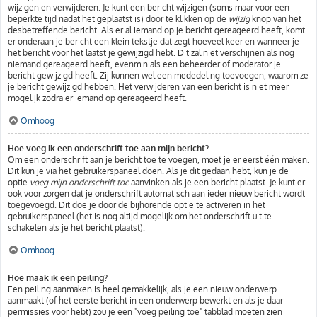
wijzigen en verwijderen. Je kunt een bericht wijzigen (soms maar voor een
beperkte tijd nadat het geplaatst is) door te klikken op de
wijzig
knop van het
desbetreffende bericht. Als er al iemand op je bericht gereageerd heeft, komt
er onderaan je bericht een klein tekstje dat zegt hoeveel keer en wanneer je
het bericht voor het laatst je gewijzigd hebt. Dit zal niet verschijnen als nog
niemand gereageerd heeft, evenmin als een beheerder of moderator je
bericht gewijzigd heeft. Zij kunnen wel een mededeling toevoegen, waarom ze
je bericht gewijzigd hebben. Het verwijderen van een bericht is niet meer
mogelijk zodra er iemand op gereageerd heeft.
Omhoog
Hoe voeg ik een onderschrift toe aan mijn bericht?
Om een onderschrift aan je bericht toe te voegen, moet je er eerst één maken.
Dit kun je via het gebruikerspaneel doen. Als je dit gedaan hebt, kun je de
optie
voeg mijn onderschrift toe
aanvinken als je een bericht plaatst. Je kunt er
ook voor zorgen dat je onderschrift automatisch aan ieder nieuw bericht wordt
toegevoegd. Dit doe je door de bijhorende optie te activeren in het
gebruikerspaneel (het is nog altijd mogelijk om het onderschrift uit te
schakelen als je het bericht plaatst).
Omhoog
Hoe maak ik een peiling?
Een peiling aanmaken is heel gemakkelijk, als je een nieuw onderwerp
aanmaakt (of het eerste bericht in een onderwerp bewerkt en als je daar
permissies voor hebt) zou je een "voeg peiling toe" tabblad moeten zien