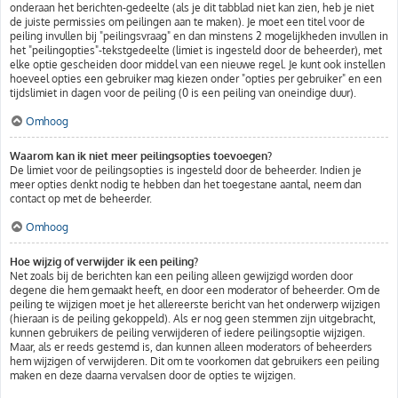
onderaan het berichten-gedeelte (als je dit tabblad niet kan zien, heb je niet
de juiste permissies om peilingen aan te maken). Je moet een titel voor de
peiling invullen bij "peilingsvraag" en dan minstens 2 mogelijkheden invullen in
het "peilingopties"-tekstgedeelte (limiet is ingesteld door de beheerder), met
elke optie gescheiden door middel van een nieuwe regel. Je kunt ook instellen
hoeveel opties een gebruiker mag kiezen onder "opties per gebruiker" en een
tijdslimiet in dagen voor de peiling (0 is een peiling van oneindige duur).
Omhoog
Waarom kan ik niet meer peilingsopties toevoegen?
De limiet voor de peilingsopties is ingesteld door de beheerder. Indien je
meer opties denkt nodig te hebben dan het toegestane aantal, neem dan
contact op met de beheerder.
Omhoog
Hoe wijzig of verwijder ik een peiling?
Net zoals bij de berichten kan een peiling alleen gewijzigd worden door
degene die hem gemaakt heeft, en door een moderator of beheerder. Om de
peiling te wijzigen moet je het allereerste bericht van het onderwerp wijzigen
(hieraan is de peiling gekoppeld). Als er nog geen stemmen zijn uitgebracht,
kunnen gebruikers de peiling verwijderen of iedere peilingsoptie wijzigen.
Maar, als er reeds gestemd is, dan kunnen alleen moderators of beheerders
hem wijzigen of verwijderen. Dit om te voorkomen dat gebruikers een peiling
maken en deze daarna vervalsen door de opties te wijzigen.