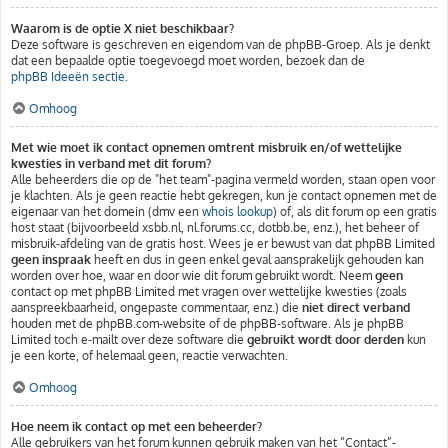
Waarom is de optie X niet beschikbaar?
Deze software is geschreven en eigendom van de phpBB-Groep. Als je denkt
dat een bepaalde optie toegevoegd moet worden, bezoek dan de
phpBB Ideeën sectie
.
Omhoog
Met wie moet ik contact opnemen omtrent misbruik en/of wettelijke
kwesties in verband met dit forum?
Alle beheerders die op de "het team"-pagina vermeld worden, staan open voor
je klachten. Als je geen reactie hebt gekregen, kun je contact opnemen met de
eigenaar van het domein (dmv een
whois lookup
) of, als dit forum op een gratis
host staat (bijvoorbeeld xsbb.nl, nl.forums.cc, dotbb.be, enz.), het beheer of
misbruik-afdeling van de gratis host. Wees je er bewust van dat phpBB Limited
geen inspraak
heeft en dus in geen enkel geval aansprakelijk gehouden kan
worden over hoe, waar en door wie dit forum gebruikt wordt. Neem
geen
contact op met phpBB Limited met vragen over wettelijke kwesties (zoals
aanspreekbaarheid, ongepaste commentaar, enz.) die
niet direct verband
houden met de phpBB.com-website of de phpBB-software. Als je phpBB
Limited toch e-mailt over deze software die
gebruikt wordt door derden
kun
je een korte, of helemaal geen, reactie verwachten.
Omhoog
Hoe neem ik contact op met een beheerder?
Alle gebruikers van het forum kunnen gebruik maken van het “Contact”-