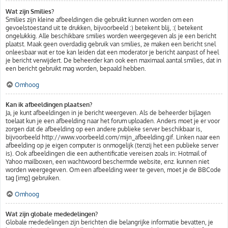
Wat zijn Smilies?
Smilies zijn kleine afbeeldingen die gebruikt kunnen worden om een
gevoelstoestand uit te drukken, bijvoorbeeld :) betekent blij, :( betekent
ongelukkig. Alle beschikbare smilies worden weergegeven als je een bericht
plaatst. Maak geen overdadig gebruik van smilies, ze maken een bericht snel
onleesbaar wat er toe kan leiden dat een moderator je bericht aanpast of heel
je bericht verwijdert. De beheerder kan ook een maximaal aantal smilies, dat in
een bericht gebruikt mag worden, bepaald hebben.
Omhoog
Kan ik afbeeldingen plaatsen?
Ja, je kunt afbeeldingen in je bericht weergeven. Als de beheerder bijlagen
toelaat kun je een afbeelding naar het forum uploaden. Anders moet je er voor
zorgen dat de afbeelding op een andere publieke server beschikbaar is,
bijvoorbeeld http://www.voorbeeld.com/mijn_afbeelding.gif. Linken naar een
afbeelding op je eigen computer is onmogelijk (tenzij het een publieke server
is). Ook afbeeldingen die een authentificatie vereisen zoals in: Hotmail of
Yahoo mailboxen, een wachtwoord beschermde website, enz. kunnen niet
worden weergegeven. Om een afbeelding weer te geven, moet je de BBCode
tag [img] gebruiken.
Omhoog
Wat zijn globale mededelingen?
Globale mededelingen zijn berichten die belangrijke informatie bevatten, je