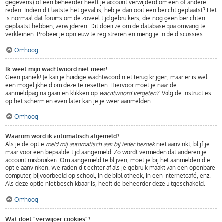
gegevens) of een beheerder heeft je account verwijderd om één of andere
reden. Indien dit laatste het geval is, heb je dan ooit een bericht geplaatst? Het
is normaal dat forums om de zoveel tijd gebruikers, die nog geen berichten
geplaatst hebben, verwijderen. Dit doen ze om de database qua omvang te
verkleinen. Probeer je opnieuw te registreren en meng je in de discussies.
Omhoog
Ik weet mijn wachtwoord niet meer!
Geen paniek! Je kan je huidige wachtwoord niet terug krijgen, maar er is wel
een mogelijkheid om deze te resetten. Hiervoor moet je naar de
aanmeldpagina gaan en klikken op
wachtwoord vergeten?
. Volg de instructies
op het scherm en even later kan je je weer aanmelden.
Omhoog
Waarom word ik automatisch afgemeld?
Als je de optie
meld mij automatisch aan bij ieder bezoek
niet aanvinkt, blijf je
maar voor een bepaalde tijd aangemeld. Zo wordt vermeden dat anderen je
account misbruiken. Om aangemeld te blijven, moet je bij het aanmelden die
optie aanvinken. We raden dit echter af als je gebruik maakt van een openbare
computer, bijvoorbeeld op school, in de bibliotheek, in een internetcafé, enz.
Als deze optie niet beschikbaar is, heeft de beheerder deze uitgeschakeld.
Omhoog
Wat doet "verwijder cookies"?