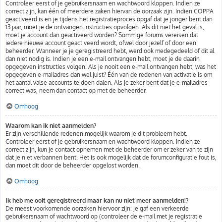
Controleer eerst of je gebruikersnaam en wachtwoord kloppen. Indien ze
correct zijn, kan één of meerdere zaken hiervan de oorzaak zijn. Indien COPPA
geactiveerd is en je tijdens het registratieproces opgaf dat je jonger bent dan
13 jaar, moet je de ontvangen instructies opvolgen. Als dit niet het geval is,
moet je account dan geactiveerd worden? Sommige forums vereisen dat
iedere nieuwe account geactiveerd wordt, ofwel door jezelf of door een
beheerder. Wanneer je je geregistreerd hebt, werd ook medegedeeld of dit al
dan niet nodig is. Indien je een e-mail ontvangen hebt, moet je de daarin
opgegeven instructies volgen. Als je nooit een e-mail ontvangen hebt, was het
opgegeven e-mailadres dan wel juist? Één van de redenen van activatie is om
het aantal valse accounts te doen dalen. Als je zeker bent dat je e-mailadres
correct was, neem dan contact op met de beheerder.
Omhoog
Waarom kan ik niet aanmelden?
Er zijn verschillende redenen mogelijk waarom je dit probleem hebt.
Controleer eerst of je gebruikersnaam en wachtwoord kloppen. Indien ze
correct zijn, kun je contact opnemen met de beheerder om er zeker van te zijn
dat je niet verbannen bent. Het is ook mogelijk dat de forumconfiguratie fout is,
dan moet dit door de beheerder opgelost worden.
Omhoog
Ik heb me ooit geregistreerd maar kan nu niet meer aanmelden!?
De meest voorkomende oorzaken hiervoor zijn: je gaf een verkeerde
gebruikersnaam of wachtwoord op (controleer de e-mail met je registratie