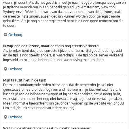
waarin jij woont. Als dit het geval is, moet je naar het gebruikerspaneel gaan en
je tijdzone veranderen in een bepaald gebied (vb: Amsterdam, New York,
Sydney, enz.). Wees er bewust van dat het veranderen van de tijdzone, zoals
de meeste instellingen, alleen gedaan kunnen worden door geregistreerde
gebruikers. Als je nog niet geregistreerd bent is dit een goed moment om dit
te doen.
Omhoog
Ik wijzigde de tijdzone, maar de tijd is nog steeds verkeerd!
Als je zeker bent dat je de correcte tijdzone en zomertijd goed hebt ingevuld
en de tijd is nog steeds anders, is waarschijnlijk de tijd op de server verkeerd
ingesteld en zullen de beheerders een aanpassing moeten doen.
Omhoog
Mijn taal zit niet in de lijst!
De meest voorkomende reden hiervoor is dat de beheerder je taal niet
geïnstalleerd heeft, of dat nog niemand het forum in je taal vertaald heeft. Je
kunt altijd aan de beheerder vragen of hij het talenpakket, dat je nodig hebt,
wil installeren. Indien het nog niet bestaat, mag je gerust de vertaling maken.
Meer informatie hieromtrent kan gevonden worden op de website van phpBB
Limited (de link staat onderaan iedere pagina).
Omhoog
Wat zijn de afbeeldingen naast mijn gebruikersnaam?