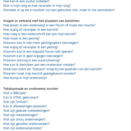
Hoe kan ik een avatar instellen?
Wat is mijn rang en hoe verander ik mijn rang?
Wanneer ik op de e-maillink van een gebruiker klik, moet ik me aanmelden?
Vragen in verband met het plaatsen van berichten
Hoe plaats ik een onderwerp in een forum of maak een reactie?
Hoe wijzig of verwijder ik een bericht?
Hoe voeg ik een onderschrift toe aan mijn bericht?
Hoe maak ik een peiling?
Waarom kan ik niet meer peilingsopties toevoegen?
Hoe wijzig of verwijder ik een peiling?
Waarom kan ik een bepaald forum niet openen?
Waarom kan ik geen bijlagen toevoegen?
Waarom ontving ik een waarschuwing?
Hoe kan ik berichten aan een moderator melden?
Waarvoor dient de "Opslaan"-knop bij het plaatsen van een bericht?
Waarom moet mijn bericht goedgekeurd worden?
Hoe bump ik mijn onderwerp?
Tekstopmaak en onderwerp soorten
Wat is BBCode?
Kan ik HTML gebruiken?
Wat zijn Smilies?
Kan ik afbeeldingen plaatsen?
Wat zijn globale mededelingen?
Wat zijn mededelingen?
Wat zijn sticky onderwerpen?
Wat zijn gesloten onderwerpen?
Wat zijn onderwerpiconen?