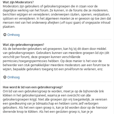
Wat zijn Moderators?
Moderators zijn gebruikers of gebruikersgroepen die in staan voor de
dagelijkse werking van het forum. Ze kunnen, in de forums die ze modereren,
berichten wijzigen en verwijderen; onderwerpen sluiten, openen, verplaatsen,
splitsen en verwijderen. In het algemeen moeten ze er gewoon op toe zien dat
mensen niet van het onderwerp afwijken (
off-topic
gaan) of ongepaste inhoud
plaatsen.
Omhoog
Wat zijn gebruikersgroepen?
Als de beheerder gebruikers wil groeperen, kan hij/zij dit doen door middel
van gebruikersgroepen. Gebruikers kunnen van meerdere groepen lid zijn (dit
verschilt per forum), deze groepen kunnen verschillende
permissies/toegangspermissies hebben. Op deze manier is het voor de
beheerder een stuk gemakkelijker meerdere moderators aan een forum toe te
wijzen, bepaalde gebruikers toegang tot een privéforum te verlenen, enz.
Omhoog
Hoe word ik lid van een gebruikersgroep?
Om lid van een gebruikersgroep te worden, moet je op de bijhorende link
klikken in het gebruikerspaneel, waarna je een overzicht van alle
gebruikersgroepen krijgt. Niet alle groepen zijn vrij toegankelijk, ze vereisen
een goedkeuring van je lidmaatschap en hebben soms zelf verborgen
gebruikers. Als het een open groep is, kan je lid worden door op de hiervoor
dienende knop te klikken. Als het een gesloten groep is, kan je je