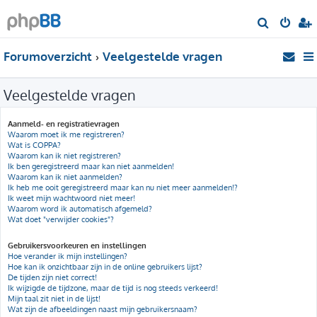
Z
o
Forumoverzicht
Veelgestelde vragen
e
k
Veelgestelde vragen
Aanmeld- en registratievragen
Waarom moet ik me registreren?
Wat is COPPA?
Waarom kan ik niet registreren?
Ik ben geregistreerd maar kan niet aanmelden!
Waarom kan ik niet aanmelden?
Ik heb me ooit geregistreerd maar kan nu niet meer aanmelden!?
Ik weet mijn wachtwoord niet meer!
Waarom word ik automatisch afgemeld?
Wat doet "verwijder cookies"?
Gebruikersvoorkeuren en instellingen
Hoe verander ik mijn instellingen?
Hoe kan ik onzichtbaar zijn in de online gebruikers lijst?
De tijden zijn niet correct!
Ik wijzigde de tijdzone, maar de tijd is nog steeds verkeerd!
Mijn taal zit niet in de lijst!
Wat zijn de afbeeldingen naast mijn gebruikersnaam?