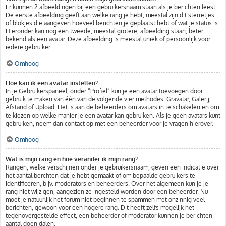
Er kunnen 2 afbeeldingen bij een gebruikersnaam staan als je berichten leest.
De eerste afbeelding geeft aan welke rang je hebt, meestal zijn dit sterretjes
of blokjes die aangeven hoeveel berichten je geplaatst hebt of wat je status is.
Hieronder kan nog een tweede, meestal grotere, afbeelding staan, beter
bekend als een avatar. Deze afbeelding is meestal uniek of persoonlijk voor
iedere gebruiker.
Omhoog
Hoe kan ik een avatar instellen?
In je Gebruikerspaneel, onder “Profiel” kun je een avatar toevoegen door
gebruik te maken van één van de volgende vier methodes: Gravatar, Galerij,
Afstand of Upload. Het is aan de beheerders om avatars in te schakelen en om
te kiezen op welke manier je een avatar kan gebruiken. Als je geen avatars kunt
gebruiken, neem dan contact op met een beheerder voor je vragen hierover.
Omhoog
Wat is mijn rang en hoe verander ik mijn rang?
Rangen, welke verschijnen onder je gebruikersnaam, geven een indicatie over
het aantal berchten dat je hebt gemaakt of om bepaalde gebruikers te
identificeren, bijv. moderators en beheerders. Over het algemeen kun je je
rang niet wijzigen, aangezien ze ingesteld worden door een beheerder. Nu
moet je natuurlijk het forum niet beginnen te spammen met onzinnig veel
berichten, gewoon voor een hogere rang. Dit heeft zelfs mogelijk het
tegenovergestelde effect, een beheerder of moderator kunnen je berichten
aantal doen dalen.